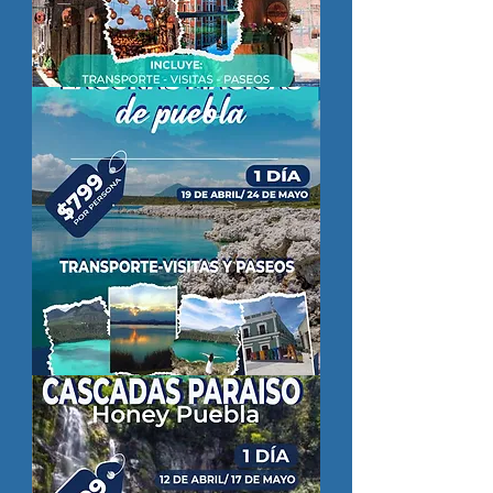
BOSQUE
DE
LAVANDA,
CHAUTLA
Y
VALQUIRICO
-
1
DÍA
-
29
MAR
/
26
ABR
LAGUNAS
MAGICAS
DE
PUEBLA
-
1
DÍA
-
19
ABR