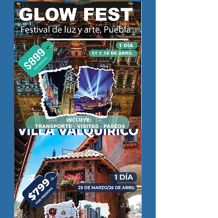
GLOW
FEST
PUEBLA
FESTIVAL
DE
LUZ
Y
ARTE
-
1
DÍA
-
11
Y
18
ABR