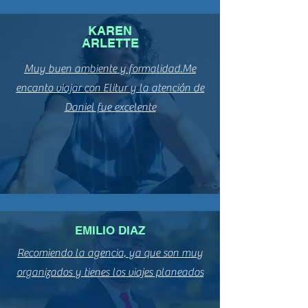
1
NOCH
-
24
KAREN
ABR/
15
ARLETTE
Y
28
MAY
Muy buen ambiente y formalidad.Me
encanto viajar con Elitur y la atención de
Daniel fue excelente
EMILIO DIAZ
Recomiendo la agencia, ya que son muy
organizados y tienes los viajes planeados