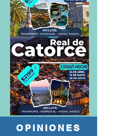
CUETZALAN
Y
TLATLAUQUITEPEC
-2
DIAS
-
1
NOCH-
28
MAR/
25
ABR/
16
MAY
REAL
DE
CATORCE
OPINIONES
-
2
DIAS,