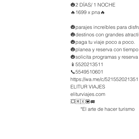
🎃2 DÍAS/ 1 NOCHE
🔥1699 x pna🔥
🎃parajes increíbles para disfru
🎃destinos con grandes atracti
🎃paga tu viaje poco a poco.
🎃planea y reserva con tiemp
🎃solicita programas y reserva 
📱5520213511
📞5549510601
https://wa.me/c/521552021351
ELITUR VIAJES
eliturviajes.com
💥🇲🇽💟🚐
*El arte de hacer turismo